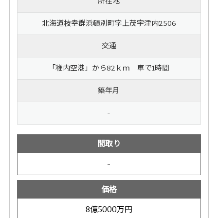
所在地
北海道枝幸群浜頓別町字上茂宇津内2506
交通
「稚内空港」から82ｋｍ 車で1時間
築年月
-
間取り
-
価格
8億5000万円