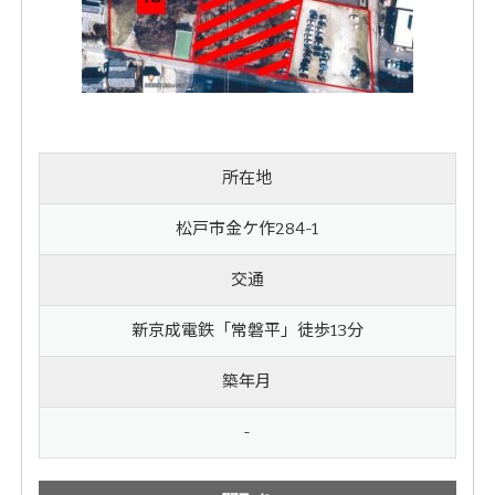
所在地
松戸市金ケ作284-1
交通
新京成電鉄「常磐平」徒歩13分
築年月
-