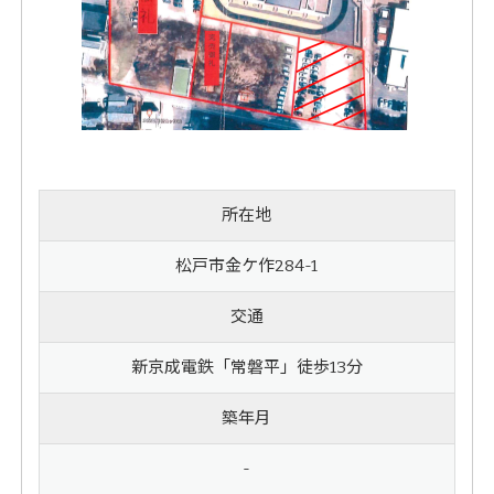
所在地
松戸市金ケ作284-1
交通
新京成電鉄「常磐平」徒歩13分
築年月
-